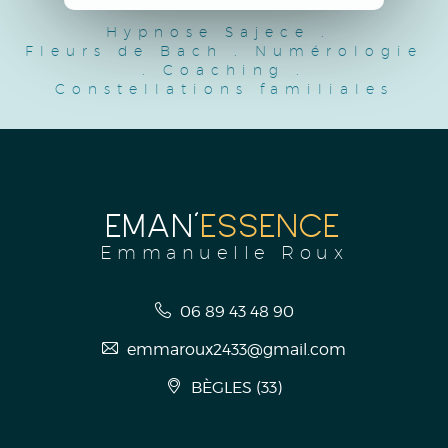
Hypnose Sajece
.
Fleurs de Bach
.
Numérologie
.
Coaching
.
Constellations familiales
EMAN'
ESSENCE
Emmanuelle Roux
06 89 43 48 90
emmaroux2433@gmail.com
BÈGLES
(
33
)