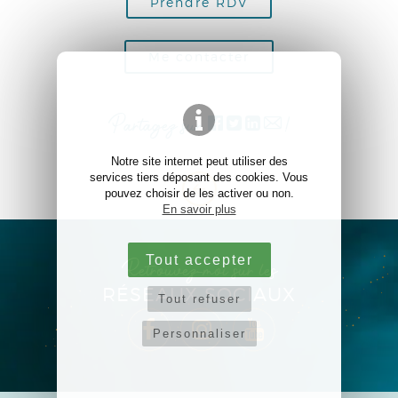
Prendre RDV
Me contacter
Partagez sur
!
Notre site internet peut utiliser des
services tiers déposant des cookies. Vous
pouvez choisir de les activer ou non.
En savoir plus
Tout accepter
Retrouvez-moi sur les
RÉSEAUX SOCIAUX
Tout refuser
Personnaliser