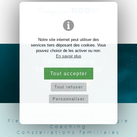
Partagez sur
!
Notre site internet peut utiliser des
services tiers déposant des cookies. Vous
pouvez choisir de les activer ou non.
En savoir plus
Retrouvez-moi sur les
RÉSEAUX SOCIAUX
Tout accepter
Tout refuser
Personnaliser
Hypnose Sajece
.
Fleurs de Bach
.
Numérologie
.
Coaching
.
Constellations familiales