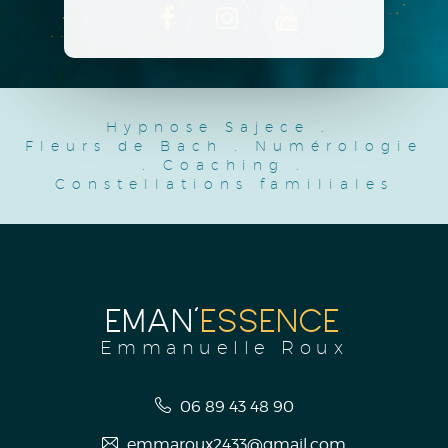
Hypnose Sajece
.
Fleurs de Bach
.
Numérologie
.
Coaching
.
Constellations familiales
EMAN'
ESSENCE
Emmanuelle Roux
06 89 43 48 90
emmaroux2433@gmail.com