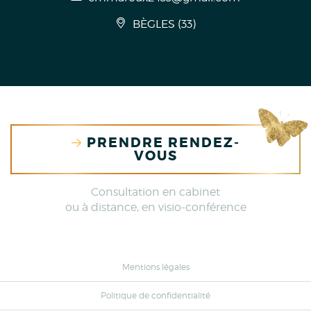
BÈGLES
(
33
)
PRENDRE RENDEZ-
VOUS
Consultation en cabinet
ou à distance, en visio-conférence
Mentions légales
Politique de confidentialité