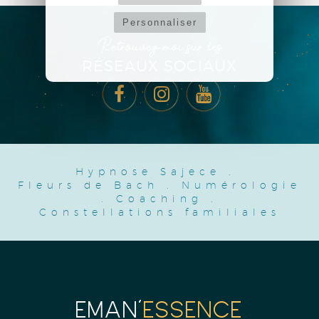
Personnaliser
Retrouvez-moi sur les
RÉSEAUX SOCIAUX
Hypnose Sajece
.
Fleurs de Bach
.
Numérologie
.
Coaching
.
Constellations familiales
EMAN'
ESSENCE