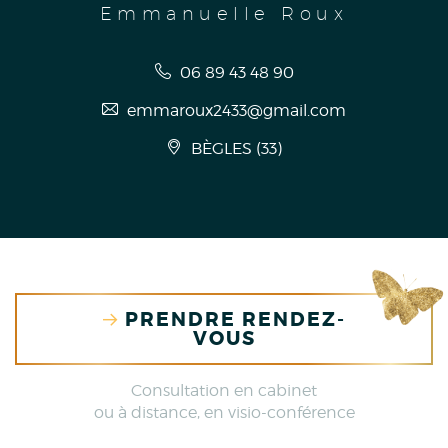
Emmanuelle Roux
06 89 43 48 90
emmaroux2433@gmail.com
BÈGLES
(
33
)
PRENDRE RENDEZ-
VOUS
Consultation en cabinet
ou à distance, en visio-conférence