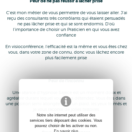
Peur de ne pas réussir à lâcher prise
C’est mon métier de vous permettre de vous laisser aller. J’ai
reçu des consultants très contrôlants qui étaient persuadés
ne pas lâcher prise et qui se sont endormis. D’où
l’importance de choisir un Praticien en qui vous avez
confiance
En visioconférence, l’efficacité est la même et vous êtes chez
vous, dans votre zone de connu, donc vous lâchez encore
plus facilement prise
Peur de l’inconnu
Une séance d’hypnose Sajece est un moment doux et
agréable durant lequel vous vous détendez. Vous êtes dans
une position semi allongée, sous un plaid, les yeux fermés et
je vous raconte de jolies histoires
Notre site internet peut utiliser des
services tiers déposant des cookies. Vous
pouvez choisir de les activer ou non.
En savoir plus