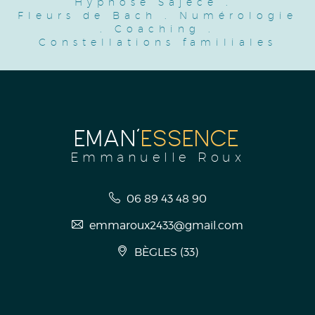
Hypnose Sajece
.
Fleurs de Bach
.
Numérologie
.
Coaching
.
Constellations familiales
EMAN'
ESSENCE
Emmanuelle Roux
06 89 43 48 90
emmaroux2433@gmail.com
BÈGLES
(
33
)