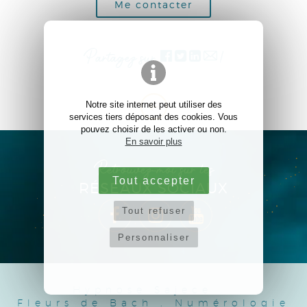
Me contacter
Partagez sur
!
Notre site internet peut utiliser des
services tiers déposant des cookies. Vous
pouvez choisir de les activer ou non.
En savoir plus
Retrouvez-moi sur les
Tout accepter
RÉSEAUX SOCIAUX
Tout refuser
Personnaliser
Hypnose Sajece
.
Fleurs de Bach
.
Numérologie