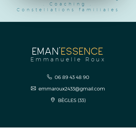
.
Coaching
.
Constellations familiales
EMAN'
ESSENCE
Emmanuelle Roux
06 89 43 48 90
emmaroux2433@gmail.com
BÈGLES
(
33
)