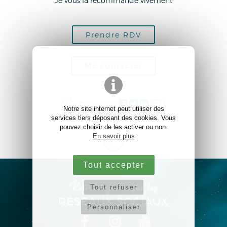
Je vous la recommande vivement
Prendre RDV
Me contacter
Partagez sur
!
Notre site internet peut utiliser des
services tiers déposant des cookies. Vous
pouvez choisir de les activer ou non.
En savoir plus
Tout accepter
Tout refuser
Retrouvez-moi sur les
RÉSEAUX SOCIAUX
Personnaliser