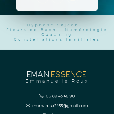
Hypnose Sajece
.
Fleurs de Bach
.
Numérologie
.
Coaching
.
Constellations familiales
EMAN'
ESSENCE
Emmanuelle Roux
06 89 43 48 90
emmaroux2433@gmail.com