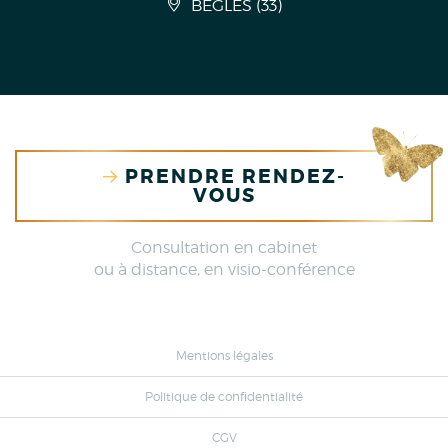
BÈGLES
(
33
)
PRENDRE RENDEZ-
VOUS
Consultation en cabinet
ou à distance, en visio-conférence
Mentions légales
Politique de confidentialité
CGV