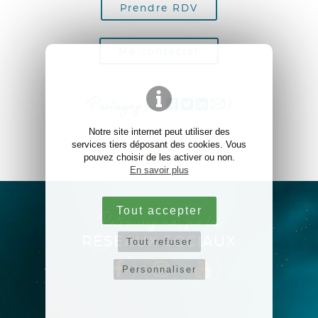
Prendre RDV
Me contacter
Partagez sur
!
Notre site internet peut utiliser des
services tiers déposant des cookies. Vous
pouvez choisir de les activer ou non.
En savoir plus
Tout accepter
Retrouvez-moi sur les
RÉSEAUX SOCIAUX
Tout refuser
Personnaliser