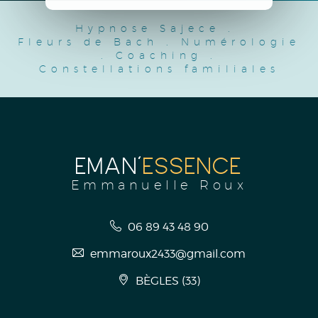
Hypnose Sajece
.
Fleurs de Bach
.
Numérologie
.
Coaching
.
Constellations familiales
EMAN'
ESSENCE
Emmanuelle Roux
06 89 43 48 90
emmaroux2433@gmail.com
BÈGLES
(
33
)