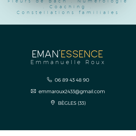
Fleurs de Bach
.
Numérologie
.
Coaching
.
Constellations familiales
EMAN'
ESSENCE
Emmanuelle Roux
06 89 43 48 90
emmaroux2433@gmail.com
BÈGLES
(
33
)