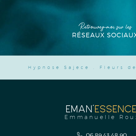
Retrouvez-moi sur les
RÉSEAUX SOCIAU
Hypnose Sajece
.
Fleurs d
EMAN'
ESSENC
Emmanuelle Rou
06 89 43 48 90