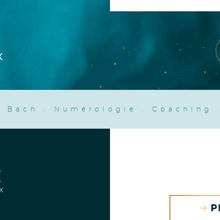
X
e Bach
.
Numérologie
.
Coaching
E
x
P