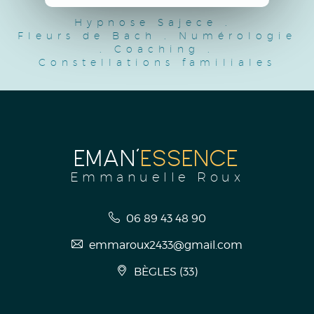
Hypnose Sajece
.
Fleurs de Bach
.
Numérologie
.
Coaching
.
Constellations familiales
EMAN'
ESSENCE
Emmanuelle Roux
06 89 43 48 90
emmaroux2433@gmail.com
BÈGLES
(
33
)