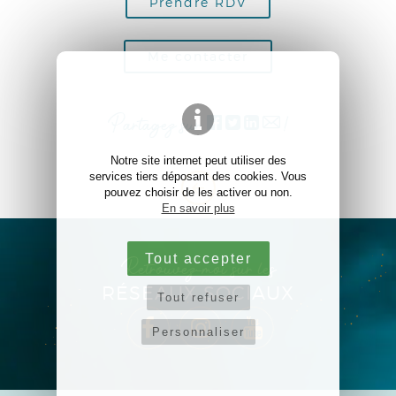
Prendre RDV
Me contacter
Partagez sur
!
Notre site internet peut utiliser des
services tiers déposant des cookies. Vous
pouvez choisir de les activer ou non.
En savoir plus
Tout accepter
Retrouvez-moi sur les
RÉSEAUX SOCIAUX
Tout refuser
Personnaliser