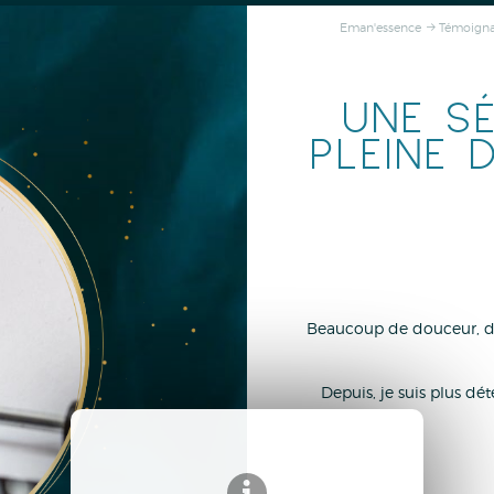
Eman'essence
Témoign
UNE S
PLEINE 
Beaucoup de douceur, de
Depuis, je suis plus déte