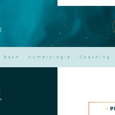
X
e Bach
.
Numérologie
.
Coaching
E
x
P