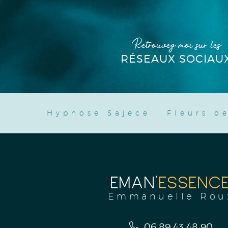
Retrouvez-moi sur les
RÉSEAUX SOCIAU
Hypnose Sajece
.
Fleurs d
EMAN'
ESSENC
Emmanuelle Rou
06 89 43 48 90