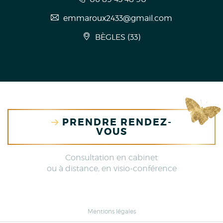
emmaroux2433@gmail.com
BÈGLES
(
33
)
PRENDRE RENDEZ-
VOUS
Consultation en cabinet
ou à distance, en visio-conférence
Mentions légales