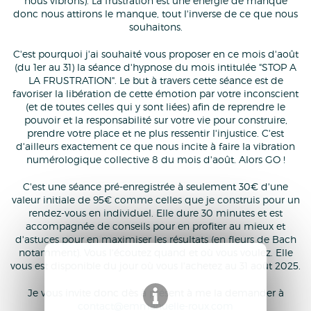
nous vibrons). La frustration est une énergie de manque
donc nous attirons le manque, tout l'inverse de ce que nous
souhaitons.
C'est pourquoi j'ai souhaité vous proposer en ce mois d'août
(du 1er au 31) la séance d'hypnose du mois intitulée "STOP A
LA FRUSTRATION". Le but à travers cette séance est de
favoriser la libération de cette émotion par votre inconscient
(et de toutes celles qui y sont liées) afin de reprendre le
pouvoir et la responsabilité sur votre vie pour construire,
prendre votre place et ne plus ressentir l'injustice. C'est
d'ailleurs exactement ce que nous incite à faire la vibration
numérologique collective 8 du mois d'août. Alors GO !
C'est une séance pré-enregistrée à seulement 30€ d'une
valeur initiale de 95€ comme celles que je construis pour un
rendez-vous en individuel. Elle dure 30 minutes et est
accompagnée de conseils pour en profiter au mieux et
d'astuces pour en maximiser les résultats (en fleurs de Bach
notamment). Vous l'écoutez quand et où vous voulez. Elle
vous est disponible du jour où vous l'achetez au 31 août 2025.
Je vous invite donc dès à présent à me la demander à
contact@emmanuelle-roux.com