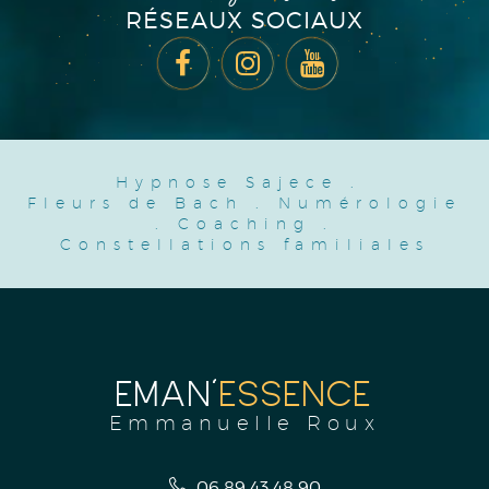
RÉSEAUX SOCIAUX
Hypnose Sajece
.
Fleurs de Bach
.
Numérologie
.
Coaching
.
Constellations familiales
EMAN'
ESSENCE
Emmanuelle Roux
06 89 43 48 90