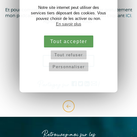
Notre site internet peut utiliser des
Et pour compléter, je vous invite à aller écouter gratuitement
services tiers déposant des cookies. Vous
mon podcast sur les énergies du mois d'août en cliquant
ICI
.
pouvez choisir de les activer ou non.
Agréable écoute à vous !
En savoir plus
Tout accepter
Prendre RDV
Tout refuser
Me contacter
Personnaliser
Partagez sur
!
Retrouvez-moi sur les